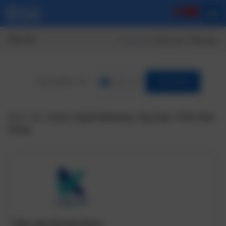
Giáo dục
Trang chủ
/ Lĩnh vực / Giáo dục
Lĩnh vực
Tìm Kiếm
Gợi ý:
Ai
,
Cloud
,
Digital Marketing
,
Big Data
,
Phần mềm
nhúng
Phần mềm Khaothi.Online