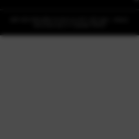
HIỆP HỘI PHẦN MỀM VÀ DỊCH VỤ CNTT VIỆT NAM – VINASA.
www.vinasa.org.vn © Copyright VINASA