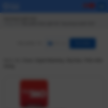
ứng dụng truyền hình
Trang chủ
/ Sản phẩm được gắn thẻ “ứng dụng truyền hình”
Lĩnh vực
Tìm Kiếm
Gợi ý:
Ai
,
Cloud
,
Digital Marketing
,
Big Data
,
Phần mềm
nhúng