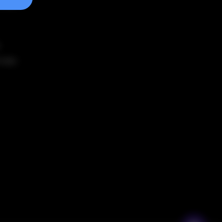
 toán
 toán