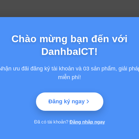
Chào mừng bạn đến với
DanhbaICT!
Nhận ưu đãi đăng ký tài khoản và 03 sản phẩm, giải phá
miễn phí!
Đăng ký ngay
Đã có tài khoản?
Đăng nhập ngay
GỢI Ý TỪ VINASA
HỖ TRỢ
Giải thưởng Sao Khuê
Thông tin chung
 Phần mềm và
SA)