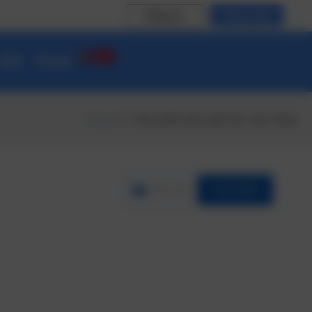
Đăng ký
Đăng nhập
 CĐS
Tin tức
Trang chủ
/ Sản phẩm được gắn thẻ “trạm xăng”
Lĩnh vực
Tìm Kiếm