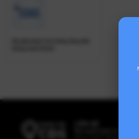
Bộ giải pháp Cửa hàng xăng dầu
thông minh EGAS
LIÊN HỆ
Bản quyền thuộc về:
Hiệp hội
Dịch vụ CNTT Việt Nam (VINA