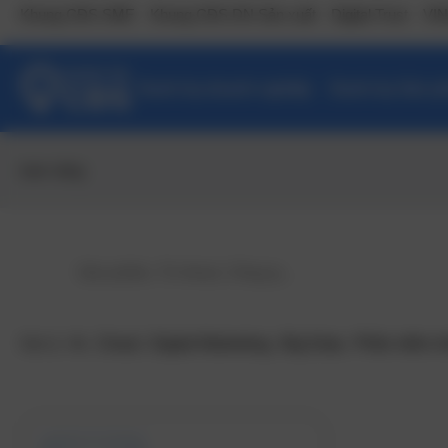
Khung CĐS SME
Khung CĐS DN Sản xuất
Digital Trust
VIN
Danh bạ doanh nghiệp
Danh bạ Sản ph
trạm xăng
Gợi ý:
Ai
,
Cloud
,
Digital Marketing
,
Big Data
,
Phần mềm n