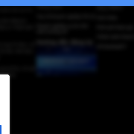
Giải thưởng Thành phố
Hướng dẫn thanh
Thông minh
bằng VNPAY
 phần Kết nối VN
Top 10 Doanh nghiệp CN số
Giới thiệu
 nhận đăng ký
Doanh nghiệp uy tín trên
Đầu tư Thành phố
Kinh phí tham gia
môi trường số
Chính sách thanh
Hướng dẫn đăng ký
 Cung Trí thức, số
Về DanhbaICT
Hà Nội, Việt Nam.
 nhà QTSC, 97-101
 TP.HCM.
n