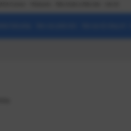
ASA Connect
VNetworks
Điều khoản & Điều kiện
Liên hệ
ẩm/ Giải pháp
Báo cáo phân tích
Đào tạo kỹ năng số –
húng