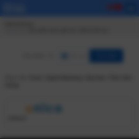
thiết kế đồ họa
Trang chủ
/ Sản phẩm được gắn thẻ “thiết kế đồ họa”
Lĩnh vực
Tìm Kiếm
Gợi ý:
Ai
,
Cloud
,
Digital Marketing
,
Big Data
,
Phần mềm
nhúng
unica.vn