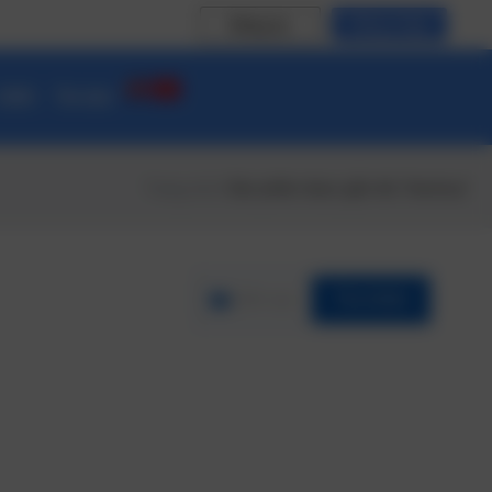
Đăng ký
Đăng nhập
 CĐS
Tin tức
Trang chủ
/ Sản phẩm được gắn thẻ “thenhua”
Lĩnh vực
Tìm Kiếm