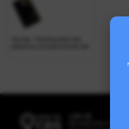
Thẻ chip – Thẻ thông minh: Giải
pháp tối ưu cho quản lý và bảo mật
LIÊN HỆ
Bản quyền thuộc về:
Hiệp hội