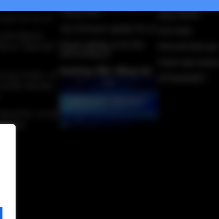
SA)
Giải thưởng Thành phố
Hướng dẫn thanh
Thông minh
bằng VNPAY
 phần Kết nối VN
Top 10 Doanh nghiệp CN số
Giới thiệu
 nhận đăng ký
Doanh nghiệp uy tín trên
Đầu tư Thành phố
Kinh phí tham gia
môi trường số
Chính sách thanh
Hướng dẫn đăng ký
 Cung Trí thức, số
Về DanhbaICT
Hà Nội, Việt Nam.
 nhà QTSC, 97-101
 TP.HCM.
n