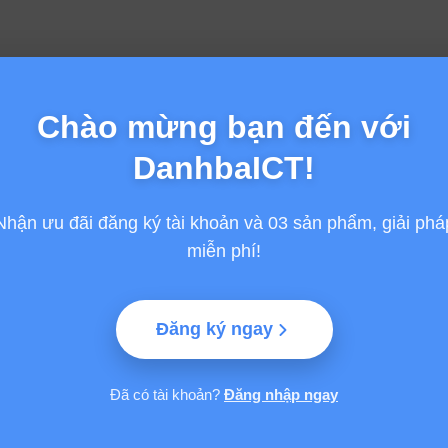
Chào mừng bạn đến với
DanhbaICT!
Nhận ưu đãi đăng ký tài khoản và 03 sản phẩm, giải phá
miễn phí!
Đăng ký ngay
Đã có tài khoản?
Đăng nhập ngay
GỢI Ý TỪ VINASA
HỖ TRỢ
Giải thưởng Sao Khuê
Thông tin chung
 Phần mềm và