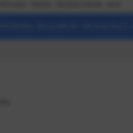
ASA Connect
VNetworks
Điều khoản & Điều kiện
Liên hệ
ẩm/ Giải pháp
Báo cáo phân tích
Đào tạo kỹ năng số –
húng