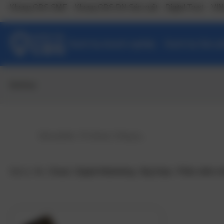
Khung CĐS SME
Khung CĐS DN Sản xuất
Digital Trust
VIN
Danh bạ doanh nghiệp
Danh bạ Sản ph
thenhua
Gợi ý:
Ai
,
Cloud
,
Digital Marketing
,
Big Data
,
Phần mềm n