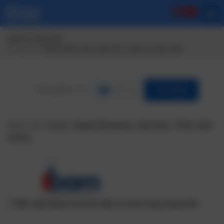
quản lý công việc
Trang chủ
/ Sản phẩm được gắn thẻ “quản lý công việc”
Lĩnh vực
Tìm Kiếm
Gợi ý:
Ai
,
Cloud
,
Digital Marketing
,
Big Data
,
Phần mềm
nhúng
Phần mềm Quản lý dự án đầu tư & thi công công trình