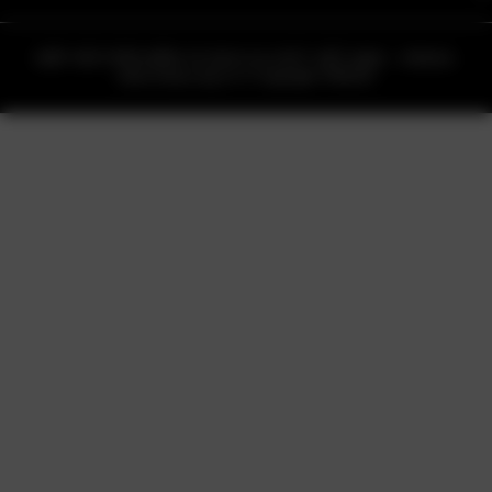
HIỆP HỘI PHẦN MỀM VÀ DỊCH VỤ CNTT VIỆT NAM – VINASA.
www.vinasa.org.vn © Copyright VINASA