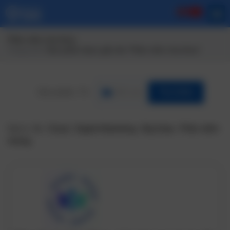
Phần mềm nha khoa
Trang chủ
/ Sản phẩm được gắn thẻ “Phần mềm nha khoa”
Lĩnh vực
Tìm Kiếm
Gợi ý:
Ai
,
Cloud
,
Digital Marketing
,
Big Data
,
Phần mềm
nhúng