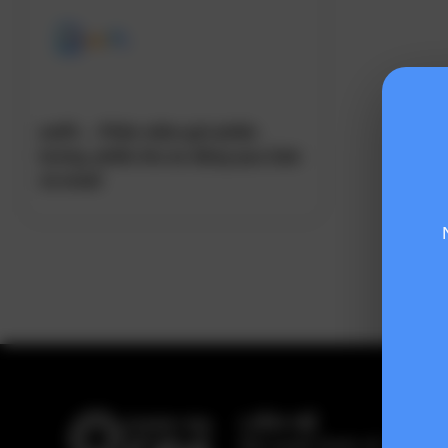
emPL – Phần mềm gửi phiếu
lương, phiếu thu tự động qua Zalo
và email
LIÊN HỆ
Bản quyền thuộc về:
Hiệp hội