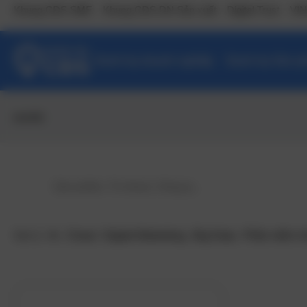
Khung CĐS SME
Khung CĐS DN Sản xuất
Digital Trust
VIN
Danh bạ doanh nghiệp
Danh bạ Sản ph
payslip
Gợi ý:
Ai
,
Cloud
,
Digital Marketing
,
Big Data
,
Phần mềm n