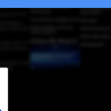
SA)
Giải thưởng Thành phố
Hướng dẫn thanh
Thông minh
bằng VNPAY
 phần Kết nối VN
Top 10 Doanh nghiệp CN số
Giới thiệu
 nhận đăng ký
Doanh nghiệp uy tín trên
Đầu tư Thành phố
Kinh phí tham gia
môi trường số
Chính sách thanh
Hướng dẫn đăng ký
 Cung Trí thức, số
Về DanhbaICT
Hà Nội, Việt Nam.
 nhà QTSC, 97-101
 TP.HCM.
n