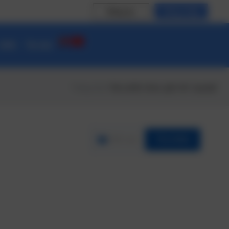
Đăng ký
Đăng nhập
 CĐS
Tin tức
Trang chủ
/ Sản phẩm được gắn thẻ “payslip”
Lĩnh vực
Tìm Kiếm