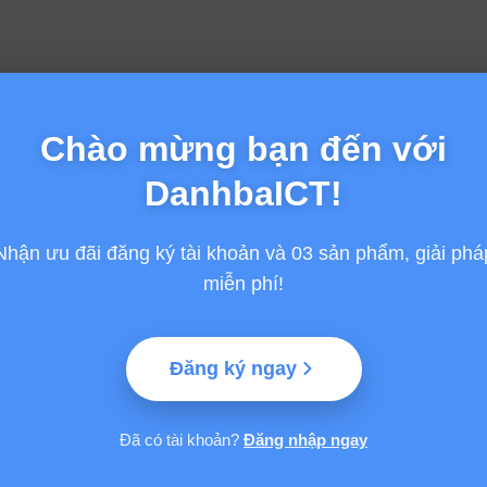
Chào mừng bạn đến với
DanhbaICT!
Nhận ưu đãi đăng ký tài khoản và 03 sản phẩm, giải phá
miễn phí!
Đăng ký ngay
Đã có tài khoản?
Đăng nhập ngay
GỢI Ý TỪ VINASA
HỖ TRỢ
Giải thưởng Sao Khuê
Thông tin chung
 Phần mềm và