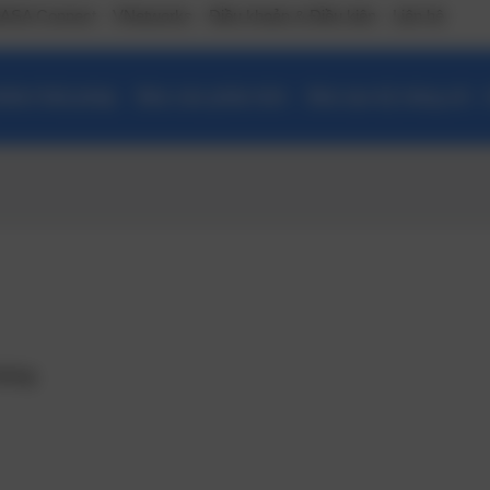
ASA Connect
VNetworks
Điều khoản & Điều kiện
Liên hệ
ẩm/ Giải pháp
Báo cáo phân tích
Đào tạo kỹ năng số –
húng