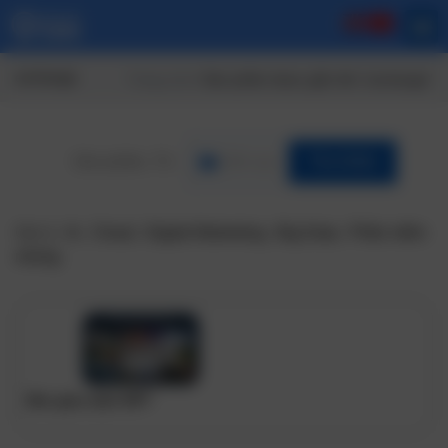
exchange
Trang chủ
/ Sản phẩm được gắn thẻ “exchange”
Lĩnh vực
Tìm Kiếm
Gợi ý:
Ai
,
Cloud
,
Digital Marketing
,
Big Data
,
Phần mềm
nhúng
Sàn giao dịch NFT