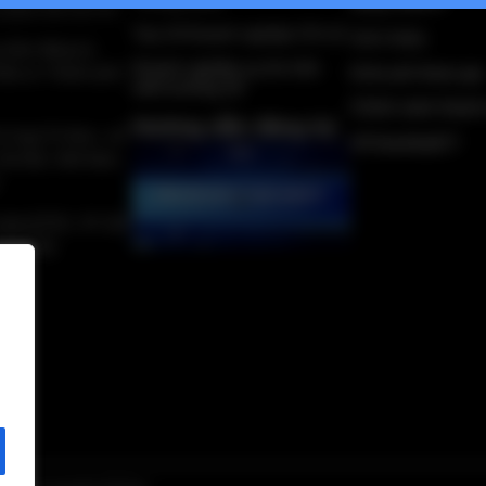
bằng VNPAY
 phần Kết nối VN
Top 10 Doanh nghiệp CN số
Giới thiệu
 nhận đăng ký
Doanh nghiệp uy tín trên
Đầu tư Thành phố
Kinh phí tham gia
môi trường số
Chính sách thanh
Hướng dẫn đăng ký
 Cung Trí thức, số
Về DanhbaICT
Hà Nội, Việt Nam.
 nhà QTSC, 97-101
 TP.HCM.
n