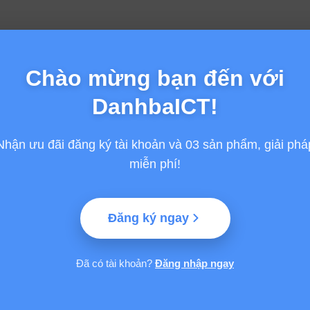
Chào mừng bạn đến với
DanhbaICT!
Nhận ưu đãi đăng ký tài khoản và 03 sản phẩm, giải phá
miễn phí!
Đăng ký ngay
GỢI Ý TỪ VINASA
HỖ TRỢ
Đã có tài khoản?
Đăng nhập ngay
Giải thưởng Sao Khuê
Thông tin chung
 Phần mềm và
SA)
Giải thưởng Thành phố
Hướng dẫn thanh
Thông minh