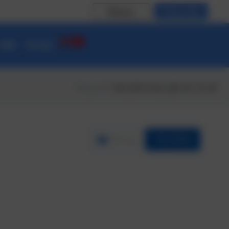
Đăng ký
Đăng nhập
 CĐS
Tin tức
Trang chủ
/ Sản phẩm được gắn thẻ “AI call”
Lĩnh vực
Tìm Kiếm