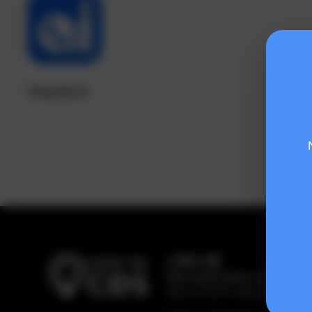
Tổng Đài AI
LIÊN HỆ
Bản quyền thuộc về:
Hiệp hội
Dịch vụ CNTT Việt Nam (VINA