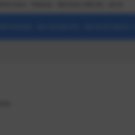
ASA Connect
VNetworks
Điều khoản & Điều kiện
Liên hệ
ẩm/ Giải pháp
Báo cáo phân tích
Đào tạo kỹ năng số –
húng