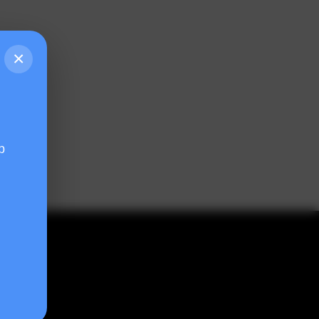
×
p
 toán