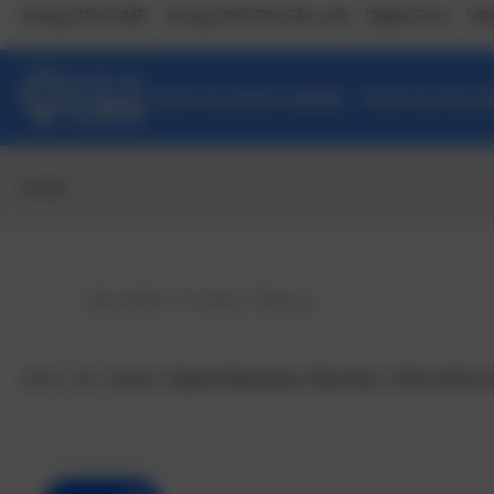
Khung CĐS SME
Khung CĐS DN Sản xuất
Digital Trust
VIN
Danh bạ doanh nghiệp
Danh bạ Sản ph
AI call
Gợi ý:
Ai
,
Cloud
,
Digital Marketing
,
Big Data
,
Phần mềm n