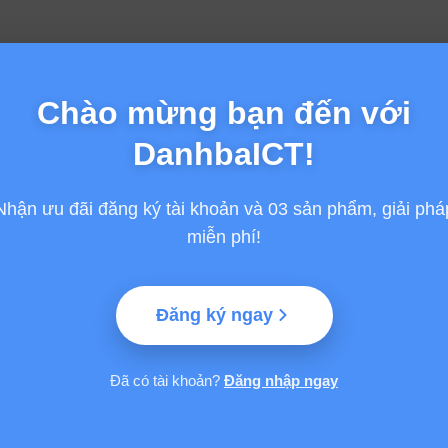
Chào mừng bạn đến với
DanhbaICT!
Nhận ưu đãi đăng ký tài khoản và 03 sản phẩm, giải phá
miễn phí!
Đăng ký ngay
GỢI Ý TỪ VINASA
HỖ TRỢ
Đã có tài khoản?
Đăng nhập ngay
Giải thưởng Sao Khuê
Thông tin chung
 Phần mềm và
SA)
Giải thưởng Thành phố
Hướng dẫn thanh
Thông minh