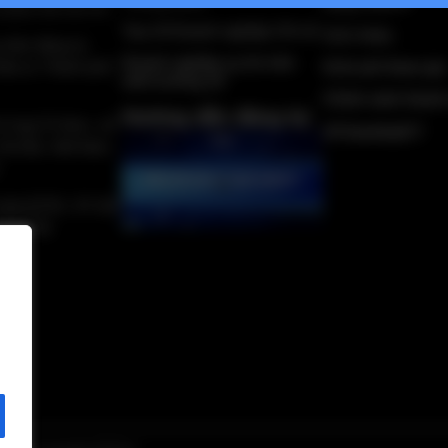
bằng VNPAY
 phần Kết nối VN
Top 10 Doanh nghiệp CN số
Giới thiệu
 nhận đăng ký
Doanh nghiệp uy tín trên
Đầu tư Thành phố
Kinh phí tham gia
môi trường số
Chính sách thanh
Hướng dẫn đăng ký
 Cung Trí thức, số
Về DanhbaICT
Hà Nội, Việt Nam.
 nhà QTSC, 97-101
 TP.HCM.
n