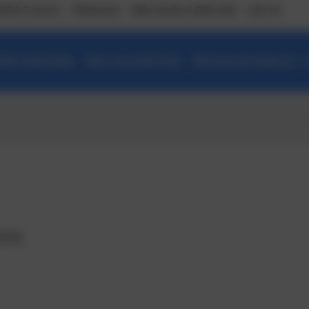
ASA Connect
VNetworks
Điều khoản & Điều kiện
Liên hệ
ẩm/ Giải pháp
Báo cáo phân tích
Đào tạo kỹ năng số –
húng