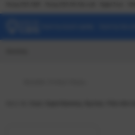
Khung CĐS SME
Khung CĐS DN Sản xuất
Digital Trust
VIN
Danh bạ doanh nghiệp
Danh bạ Sản ph
Advertising
Gợi ý:
Ai
,
Cloud
,
Digital Marketing
,
Big Data
,
Phần mềm n