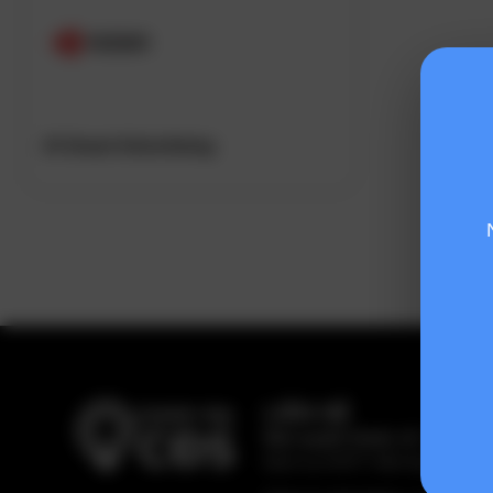
AI Smart Advertising
LIÊN HỆ
Bản quyền thuộc về:
Hiệp hội
Dịch vụ CNTT Việt Nam (VINA