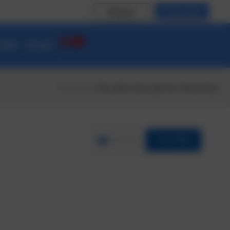
Đăng ký
Đăng nhập
 CĐS
Tin tức
Trang chủ
/ Sản phẩm được gắn thẻ “Advertising”
Lĩnh vực
Tìm Kiếm