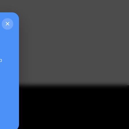
×
p
 toán