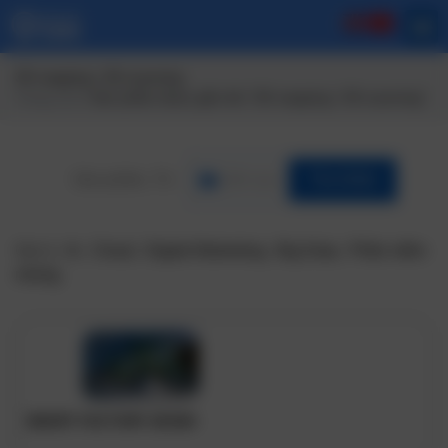
3D mapping / 3D scanning
Trang chủ
/ Sản phẩm được gắn thẻ “3D mapping / 3D scanning”
Lĩnh vực
Tìm Kiếm
Gợi ý:
Ai
,
Cloud
,
Digital Marketing
,
Big Data
,
Phần mềm
nhúng
SMART FACTORY 3D/360