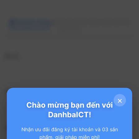
Thông tin chung
Thông tin thành lập
Social Media
Liên hệ
Địa chỉ
Số điện thoại
×
Chào mừng bạn đến với
+84
DanhbaICT!
Địa chỉ Email
Nhận ưu đãi đăng ký tài khoản và 03 sản
phẩm, giải pháp miễn phí!