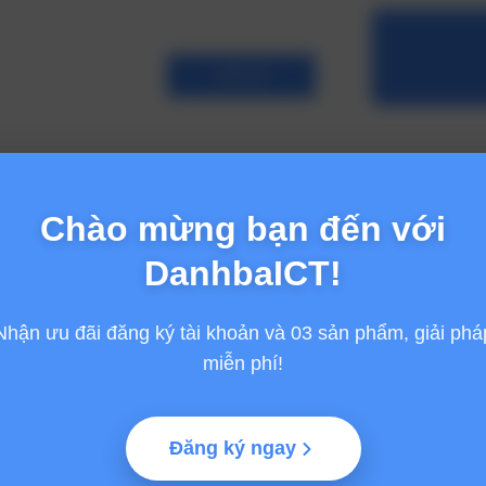
LIÊN HỆ
Chào mừng bạn đến với
DanhbaICT!
g tự
Nhận ưu đãi đăng ký tài khoản và 03 sản phẩm, giải phá
miễn phí!
Đăng ký ngay
NGÂN HÀNG SỐ CAKE BY VPBANK