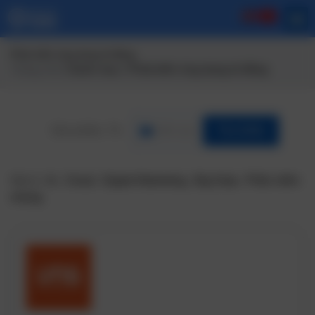
Phát triển ứng dụng di động
Trang chủ
/ Danh mục / Phát triển ứng dụng di động
Lĩnh vực
Tìm Kiếm
Gợi ý:
Ai
,
Cloud
,
Digital Marketing
,
Big Data
,
Phần mềm
nhúng