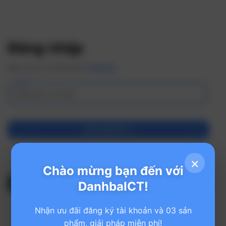
Đăng nhập
Bạn chưa có tài khoản?
Đăng ký
Email
Gửi mã OTP →
hoặc
×
Chào mừng bạn đến với
Đăng nhập bằng mật khẩu
DanhbaICT!
Nhận ưu đãi đăng ký tài khoản và 03 sản
phẩm, giải pháp miễn phí!