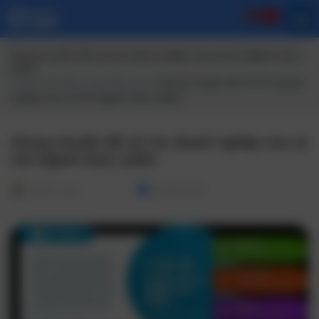
Khung chuyển đổi số cho doanh nghiệp vừa và nhỏ Ngành dược
phẩm
Trang chủ
/
Báo cáo/ Phân tích
/ Khung chuyển đổi số cho doanh
nghiệp vừa và nhỏ Ngành dược phẩm
Khung chuyển đổi số cho doanh nghiệp vừa và
nhỏ Ngành dược phẩm
Admin_dev
06/05/2025