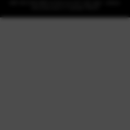
HIỆP HỘI PHẦN MỀM VÀ DỊCH VỤ CNTT VIỆT NAM – VINASA.
www.vinasa.org.vn © Copyright VINASA