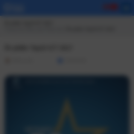
Ấn phẩm Top10 ICT 2017
Trang chủ
/
Báo cáo/ Phân tích
/ Ấn phẩm Top10 ICT 2017
Ấn phẩm Top10 ICT 2017
Admin_dev
12/05/2025